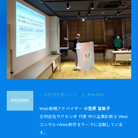
この記事を書いた人
Profile
Web戦略アドバイザー
小笠原 富美子
合同会社サクセシオ 代表 中小企業診断士 Web
コンサル×Web制作をテーマに活動していま
す。